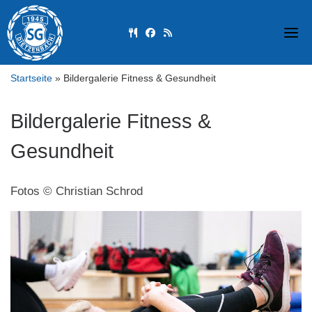
Skip
to
fas fa-utensils
fab fa-facebook
fas fa-rss
content
Startseite
»
Bildergalerie Fitness & Gesundheit
Bildergalerie Fitness &
Gesundheit
Fotos © Christian Schrod