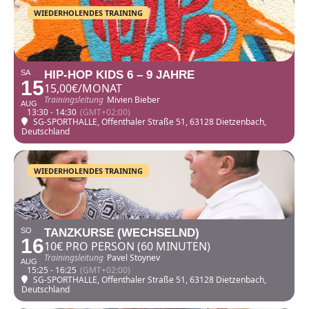
WIEDERHOLENDES TRAINING
SA
HIP-HOP KIDS 6 – 9 JAHRE
15
15,00€/MONAT
Trainingsleitung
Mivien Bieber
AUG
13:30 - 14:30
(GMT+02:00)
SG-SPORTHALLE
, Offenthaler Straße 51, 63128 Dietzenbach,
Deutschland
WIEDERHOLENDES TRAINING
SO
TANZKURSE (WECHSELND)
16
10€ PRO PERSON (60 MINUTEN)
Trainingsleitung
Pavel Stoynev
AUG
15:25 - 16:25
(GMT+02:00)
SG-SPORTHALLE
, Offenthaler Straße 51, 63128 Dietzenbach,
Deutschland