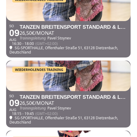
SO
TANZEN BREITENSPORT STANDARD & LATEIN – GRUPPE I
09
26,50€/MONAT
Trainingsleitung
Pavel Stoynev
AUG
16:30 - 18:00
(GMT+02:00)
SG-SPORTHALLE
, Offenthaler Straße 51, 63128 Dietzenbach,
Deutschland
WIEDERHOLENDES TRAINING
SO
TANZEN BREITENSPORT STANDARD & LATEIN – GRUPPE I I
09
26,50€/MONAT
Trainingsleitung
Pavel Stoynev
AUG
18:15 - 19:45
(GMT+02:00)
SG-SPORTHALLE
, Offenthaler Straße 51, 63128 Dietzenbach,
Deutschland