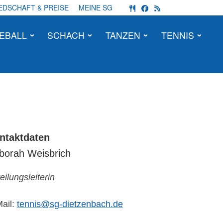
fas fa-utensils
fab fa-facebook
fas fa-rss
EDSCHAFT & PREISE
MEINE SG
EBALL
SCHACH
TANZEN
TENNIS
ntaktdaten
borah Weisbrich
eilungsleiterin
ail:
tennis@sg-dietzenbach.de