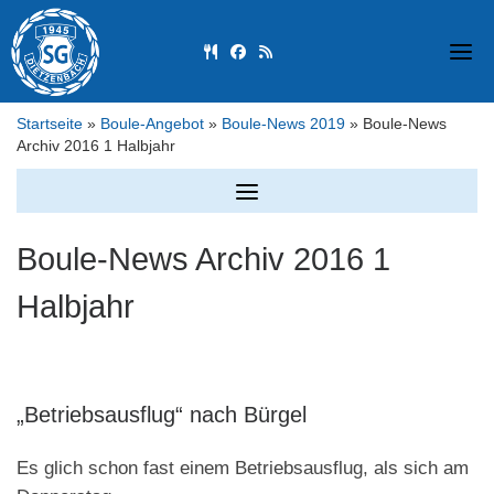
Skip
to
fas fa-utensils
fab fa-facebook
fas fa-rss
content
Startseite
»
Boule-Angebot
»
Boule-News 2019
»
Boule-News
Archiv 2016 1 Halbjahr
Boule-News Archiv 2016 1
Halbjahr
„Betriebsausflug“ nach Bürgel
Es glich schon fast einem Betriebsausflug, als sich am