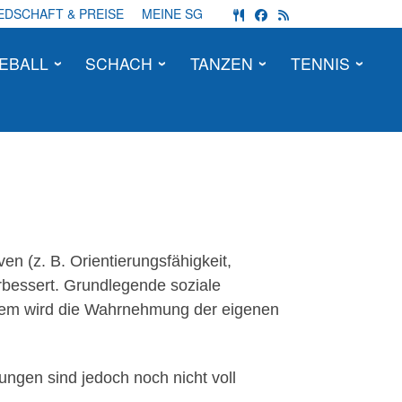
fas fa-utensils
fab fa-facebook
fas fa-rss
EDSCHAFT & PREISE
MEINE SG
EBALL
SCHACH
TANZEN
TENNIS
en (z. B. Orientierungsfähigkeit,
erbessert. Grundlegende soziale
erdem wird die Wahrnehmung der eigenen
ungen sind jedoch noch nicht voll