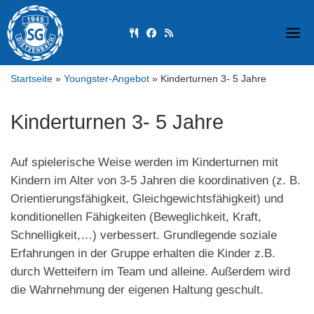
Skip
to
fas fa-utensils
fab fa-facebook
fas fa-rss
content
Startseite
»
Youngster-Angebot
»
Kinderturnen 3- 5 Jahre
Kinderturnen 3- 5 Jahre
Auf spielerische Weise werden im Kinderturnen mit
Kindern im Alter von 3-5 Jahren die koordinativen (z. B.
Orientierungsfähigkeit, Gleichgewichtsfähigkeit) und
konditionellen Fähigkeiten (Beweglichkeit, Kraft,
Schnelligkeit,…) verbessert. Grundlegende soziale
Erfahrungen in der Gruppe erhalten die Kinder z.B.
durch Wetteifern im Team und alleine. Außerdem wird
die Wahrnehmung der eigenen Haltung geschult.