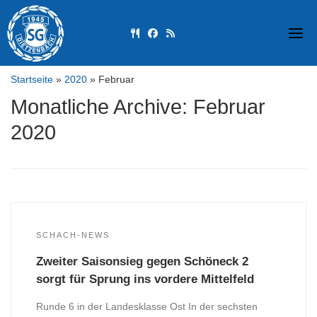
Skip
to
fas fa-utensils
fab fa-facebook
fas fa-rss
content
Startseite
»
2020
»
Februar
Monatliche Archive:
Februar
2020
SCHACH-NEWS
Zweiter Saisonsieg gegen Schöneck 2
sorgt für Sprung ins vordere Mittelfeld
Runde 6 in der Landesklasse Ost In der sechsten