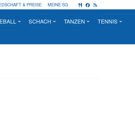
fas fa-utensils
fab fa-facebook
fas fa-rss
EDSCHAFT & PREISE
MEINE SG
EBALL
SCHACH
TANZEN
TENNIS