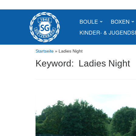
Skip
to
content
BOULE
BOXEN
KINDER- & JUGEND
Startseite
»
Ladies Night
Keyword: Ladies Night