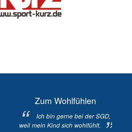
bach
Zum Wohlfühlen
D
rein,
Ich bin gerne bei der SGD,
I
 kann
weil mein Kind sich wohlfühlt.
weil 