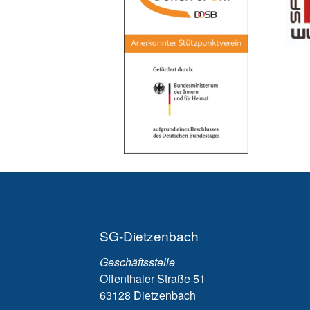
Gehört zu Dietzen
SG-Dietzenbach
Geschäftsstelle
Die SG ist mein Ve
Offenthaler Straße 51
weil er seit ich Denken
63128 Dietzenbach