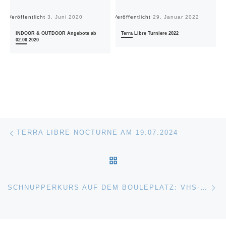
Veröffentlicht
3. Juni 2020
Veröffentlicht
29. Januar 2022
Ve
INDOOR & OUTDOOR Angebote ab
Terra Libre Turniere 2022
02.06.2020
Vorheriger Beitrag
Beitragsnavigation
TERRA LIBRE NOCTURNE AM 19.07.2024
ZURÜCK ZUR BEITRAGS
Nä
SCHNUPPERKURS AUF DEM BOULEPLATZ: VHS-KURS BEGEISTERT SPORTINTERESSIERTE IN DIETZENBACH