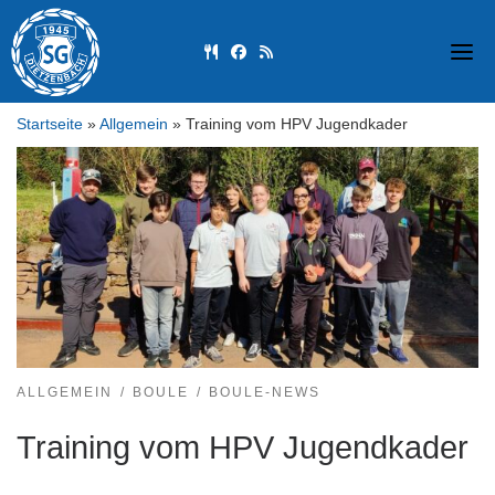
Skip
to
fas fa-utensils
fab fa-facebook
fas fa-rss
content
Startseite
»
Allgemein
»
Training vom HPV Jugendkader
ALLGEMEIN
BOULE
BOULE-NEWS
Training vom HPV Jugendkader