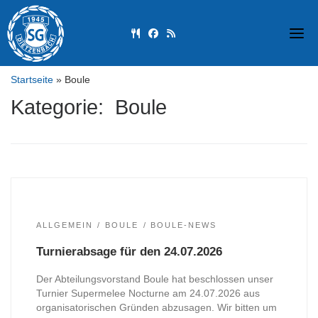
Skip
to
fas fa-utensils
fab fa-facebook
fas fa-rss
content
Startseite
»
Boule
Kategorie: Boule
ALLGEMEIN
BOULE
BOULE-NEWS
Turnierabsage für den 24.07.2026
Der Abteilungsvorstand Boule hat beschlossen unser
Turnier Supermelee Nocturne am 24.07.2026 aus
organisatorischen Gründen abzusagen. Wir bitten um