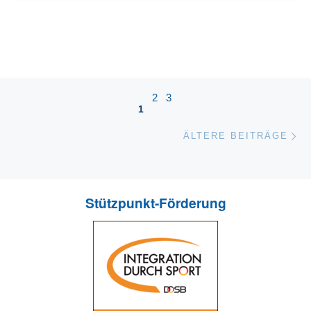
Beitragsnavigation
2
3
1
Äl
ÄLTERE BEITRÄGE
Stützpunkt-Förderung