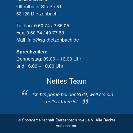
Offenthaler Straße 51
63128 Dietzenbach
Telefon: 0 60 74 / 2 65 05
Fax: 0 60 74 / 40 77 63
Mail: info@sg-dietzenbach.de
Sprechzeiten:
Donnerstag: 09.00 – 13.00 Uhr
und 16.00 – 18.00 Uhr
 Team
Spaß im Verein
der SGD, weil sie ein
Ich bin gerne bei der SGD, weil mir 
 ist.
Arbeit im Verein Spaß macht.
© Sportgemeinschaft Dietzenbach 1945 e.V. Alle Rechte
vorbehalten.