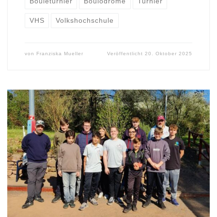
Bouleturnier
Boulodrome
Turnier
VHS
Volkshochschule
von
Franziska Mueller
Veröffentlicht
20. Oktober 2025