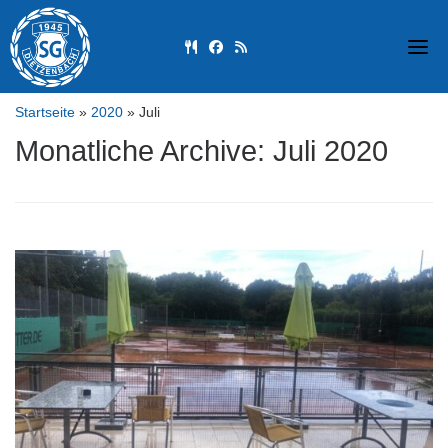
Skip
to
fas fa-utensils
fab fa-facebook
fas fa-rss
content
Startseite
»
2020
»
Juli
Monatliche Archive:
Juli 2020