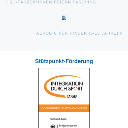
Vorheriger Beitrag
Beitragsnavigation
SG-TÄNZER*INNEN FEIERN FASCHING
ZURÜCK ZUR BEITRAGS
Nä
AEROBIC FÜR KINDER (6-10 JAHRE)
Stützpunkt-Förderung