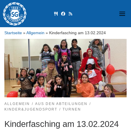
Skip
to
fas fa-utensils
fab fa-facebook
fas fa-rss
content
Startseite
»
Allgemein
»
Kinderfasching am 13.02.2024
ALLGEMEIN
AUS DEN ABTEILUNGEN
KINDER&JUGENDSPORT
TURNEN
Kinderfasching am 13.02.2024