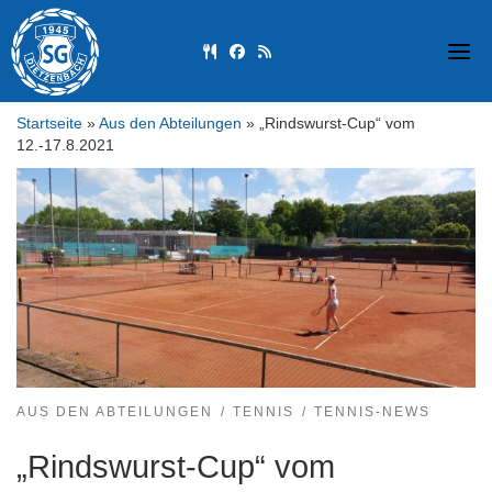
Skip
to
fas fa-utensils
fab fa-facebook
fas fa-rss
content
Startseite
»
Aus den Abteilungen
»
„Rindswurst-Cup“ vom
12.-17.8.2021
AUS DEN ABTEILUNGEN
TENNIS
TENNIS-NEWS
„Rindswurst-Cup“ vom