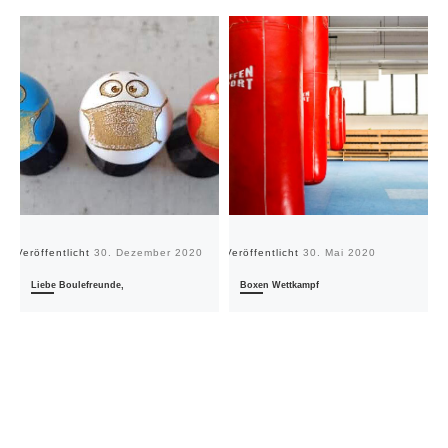
Veröffentlicht
30. Dezember 2020
Veröffentlicht
30. Mai 2020
Ve
Liebe Boulefreunde,
Boxen Wettkampf