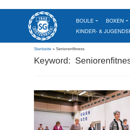
Skip
to
content
BOULE
BOXEN
KINDER- & JUGEND
Startseite
»
Seniorenfitness
Keyword: Seniorenfitne