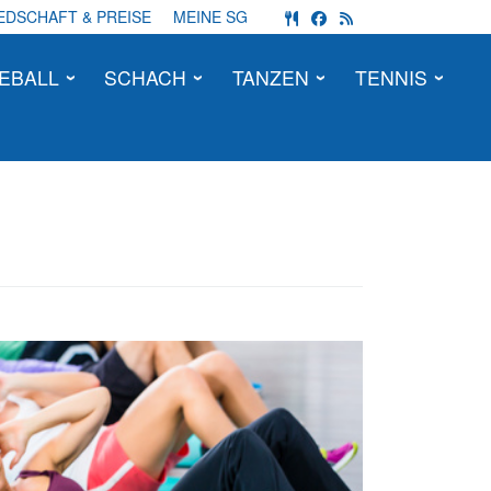
fas fa-utensils
fab fa-facebook
fas fa-rss
EDSCHAFT & PREISE
MEINE SG
EBALL
SCHACH
TANZEN
TENNIS