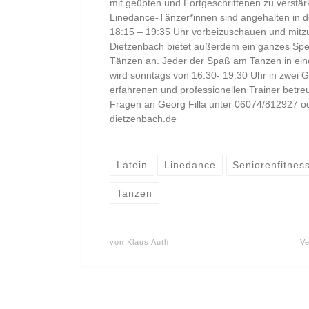
mit geübten und Fortgeschrittenen zu verstärk
Linedance-Tänzer*innen sind angehalten in de
18:15 – 19:35 Uhr vorbeizuschauen und mit
Dietzenbach bietet außerdem ein ganzes Spe
Tänzen an. Jeder der Spaß am Tanzen in eine
wird sonntags von 16:30- 19.30 Uhr in zwei
erfahrenen und professionellen Trainer betr
Fragen an Georg Filla unter 06074/812927 od
dietzenbach.de
Latein
Linedance
Seniorenfitnes
Tanzen
von
Klaus Auth
Ve