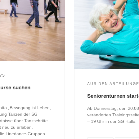
WS
AUS DEN ABTEILUNG
Kurse suchen
Seniorenturnen start
tto „Bewegung ist Leben,
Ab Donnerstag, den 20.08.
ilung Tanzen der SG
veränderten Trainingszeit
ntnisse über Tanzschritte
– 19 Uhr in der SG Halle.
t neu zu erleben.
m die Linedance-Gruppen