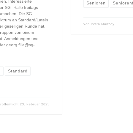
en. Interessierte
Senioren
Seniorenf
r SG -Halle freitags
zumachen. Die SG
ktrum an Standard/Latein
von
Petra Manzey
r geselligen Runde hat,
 Gruppen von einem
eut. Anmeldungen und
er georg.filla@sg-
s
Standard
röffentlicht
23. Februar 2023