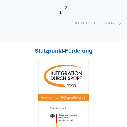
Beitragsnavigation
2
1
Äl
ÄLTERE BEITRÄGE
Stützpunkt-Förderung