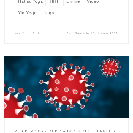
Hatha Yoga
HIIT
Online
Video
Yin Yoga
Yoga
von
Klaus Auth
Veröffentlicht
10. Januar 2021
AUS DEM VORSTAND
AUS DEN ABTEILUNGEN