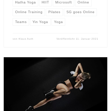
Hatha Yoga
HIIT
Microsoft
Online
Online Training
Pilates
SG goes Online
Teams
Yin Yoga
Yoga
von
Klaus Auth
Veröffentlicht
11. Januar 2021