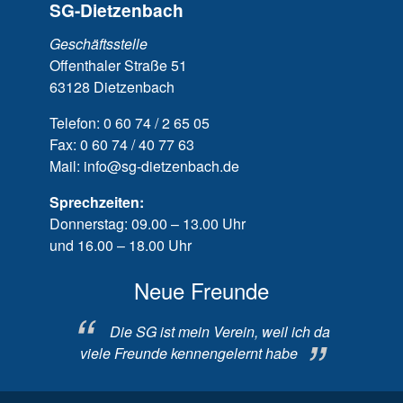
SG-Dietzenbach
Geschäftsstelle
Offenthaler Straße 51
63128 Dietzenbach
Telefon: 0 60 74 / 2 65 05
Fax: 0 60 74 / 40 77 63
Mail: info@sg-dietzenbach.de
Sprechzeiten:
Donnerstag: 09.00 – 13.00 Uhr
und 16.00 – 18.00 Uhr
ach
Neue Freunde
 seit ich
Die SG ist mein Verein, weil ich da
Ic
rem
viele Freunde kennengelernt habe