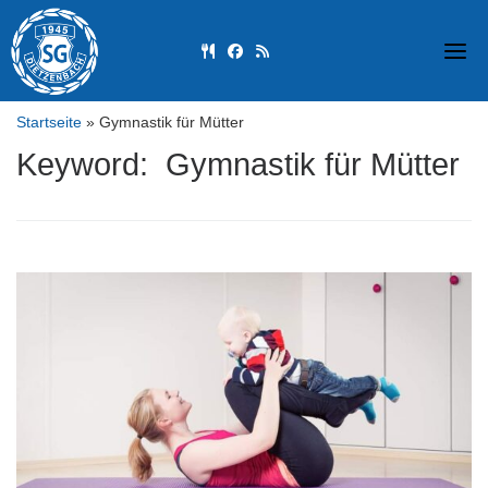
Skip
to
fas fa-utensils
fab fa-facebook
fas fa-rss
content
Startseite
»
Gymnastik für Mütter
Keyword: Gymnastik für Mütter