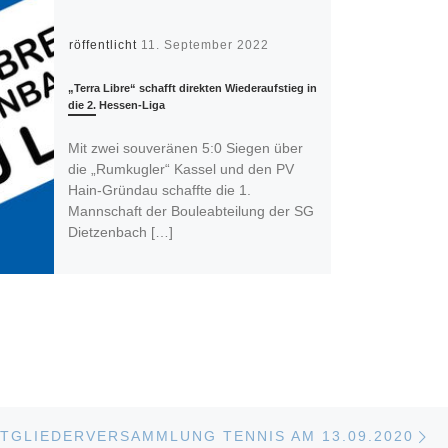
Veröffentlicht
11. September 2022
„
Terra Libre“ schafft direkten Wiederaufstieg in
die 2. Hessen-Liga
Mit zwei souveränen 5:0 Siegen über
die „Rumkugler“ Kassel und den PV
Hain-Gründau schaffte die 1.
Mannschaft der Bouleabteilung der SG
Dietzenbach […]
LISTE
Nä
TGLIEDERVERSAMMLUNG TENNIS AM 13.09.2020