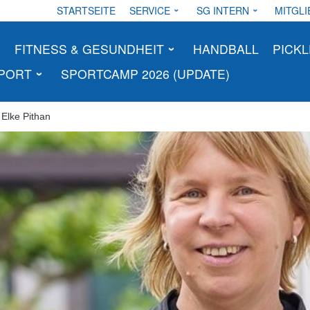
STARTSEITE
SERVICE
SG INTERN
MITGLI
FITNESS & GESUNDHEIT
HANDBALL
PICKL
SPORT
SPORTCAMP 2026 (UPDATE)
 Elke Pithan