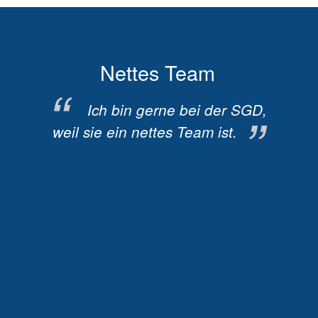
Nettes Team
Für
rein,
Ich bin gerne bei der SGD,
I
nde
weil sie ein nettes Team ist.
weil i