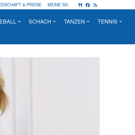
fas fa-utensils
fab fa-facebook
fas fa-rss
EDSCHAFT & PREISE
MEINE SG
EBALL
SCHACH
TANZEN
TENNIS