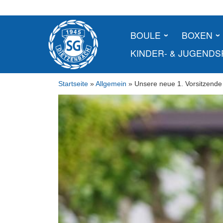
Skip
to
content
BOULE
BOXEN
KINDER- & JUGEND
Startseite
»
Allgemein
»
Unsere neue 1. Vorsitzende